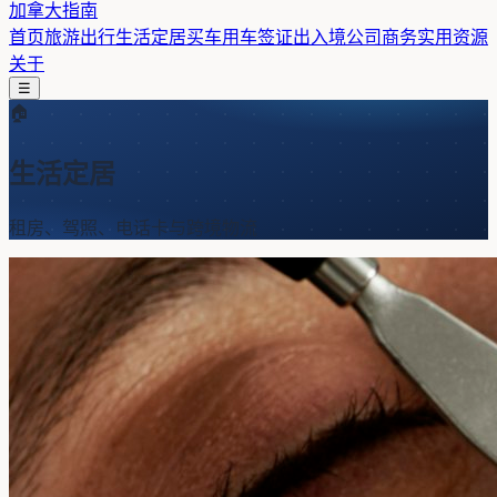
加拿大指南
首页
旅游出行
生活定居
买车用车
签证出入境
公司商务
实用资源
关于
☰
🏠
生活定居
租房、驾照、电话卡与跨境物流