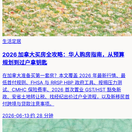
生活定居
2026 加拿大买房全攻略：华人购房指南，从预算
规划到过户拿钥匙
在加拿大准备买第一套房？本文覆盖 2026 年最新行情、最
低首付规则、FHSA 与 RRSP HBP 政府工具、按揭压力测
试、CMHC 保险费率、2026 首次置业 GST/HST 豁免新
政、安省土地转让税、找经纪出价过户全流程，以及新移民首
付跨境与贷款注意事项。
2026-06-13
·
约
28
分钟