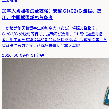
加拿大驾照考试全攻略：安省 G1/G2/G 流程、费
用、中国驾照豁免与备考
一份给新移民和留学生的加拿大（安省）驾照完整指南：
G1/G2/G 分级与等待期、最新考试费用、G1 笔试题型与备
考、用中国驾龄豁免等待期的认证翻译流程、找教练练车、各
省政策与官方链接，帮你尽快拿到加拿大驾照。
2026-06-09
·
约
31
分钟