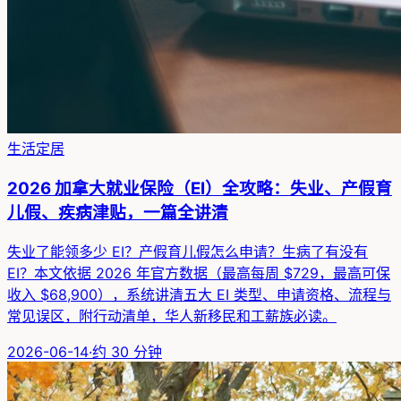
生活定居
2026 加拿大就业保险（EI）全攻略：失业、产假育
儿假、疾病津贴，一篇全讲清
失业了能领多少 EI？产假育儿假怎么申请？生病了有没有
EI？本文依据 2026 年官方数据（最高每周 $729，最高可保
收入 $68,900），系统讲清五大 EI 类型、申请资格、流程与
常见误区，附行动清单，华人新移民和工薪族必读。
2026-06-14
·
约
30
分钟