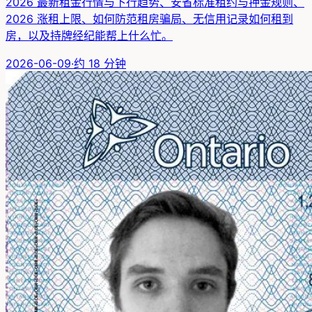
2026 最新租金行情与下行趋势、安省标准租约与押金规则、
2026 涨租上限、如何防范租房骗局、无信用记录如何租到
房，以及持牌经纪能帮上什么忙。
2026-06-09
·
约
18
分钟