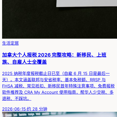
生活定居
加拿大个人报税 2026 完整攻略：新移民、上班
族、自雇人士全覆盖
2025 纳税年度报税截止日已至（自雇 6 月 15 日是最后一
天）。本文涵盖联邦与安省税率、基本免税额、RRSP 与
FHSA 减税、常见抵扣、新移民首年特殊注意事项、免费报税
软件推荐及 CRA My Account 使用指南，帮华人少交税、多
退税、不踩坑。
2026-06-15
·
约
28
分钟